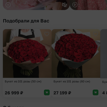
Подобрали для Вас
Добавить в избранное
Добави
Букет из 101 розы (50 см)
Букет из 101 розы (60 см)
Бу
26 999
₽
27 199
₽
4