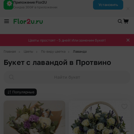
Приложение Flor2U
Установить
Скидка 300₽ в приложении
Цветы простоят - 5 дней! Или заменим букет!
▶
▶
▶
Главная
Цветы
По виду цветка
Лаванда
Букет с лавандой в Протвино
Найти букет
Популярные
Добавить в избранное
Доба